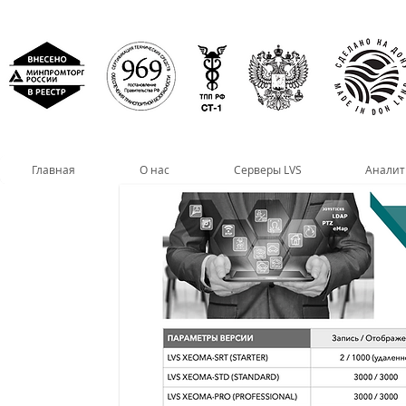
Главная
О нас
Серверы LVS
Аналит
< НАЗАД