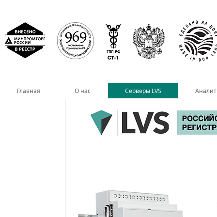
Главная
О нас
Серверы LVS
Аналит
< НАЗАД